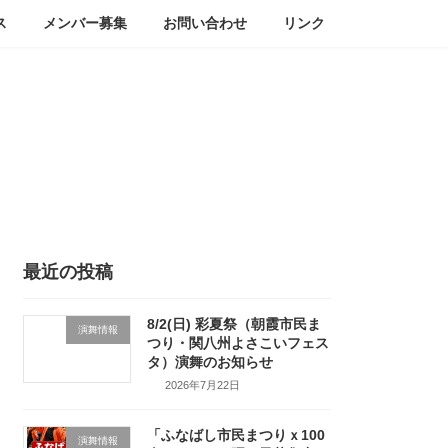
ス
メンバー募集
お問い合わせ
リンク
最近の投稿
8/2(日) 彩夏祭（朝霞市民ま
演舞情報
つり・関八州よさこいフェス
タ）演舞のお知らせ
2026年7月22日
「ふなばし市民まつりｘ100
演舞情報