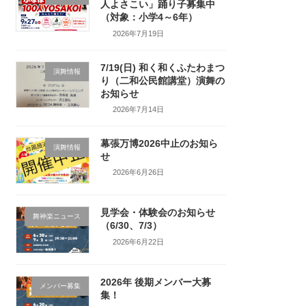
人よさこい」踊り子募集中
（対象：小学4～6年）
2026年7月19日
7/19(日) 和く和くふたわまつ
演舞情報
り（二和公民館講堂）演舞の
お知らせ
2026年7月14日
幕張万博2026中止のお知ら
演舞情報
せ
2026年6月26日
見学会・体験会のお知らせ
舞神楽ニュース
（6/30、7/3）
2026年6月22日
2026年 後期メンバー大募
メンバー募集
集！