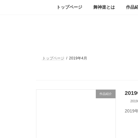
コ
ナ
トップページ
舞神楽とは
作品
ン
ビ
テ
ゲ
ン
ー
ツ
シ
へ
ョ
ス
ン
キ
に
ッ
移
トップページ
2019年4月
プ
動
20
作品紹介
201
201